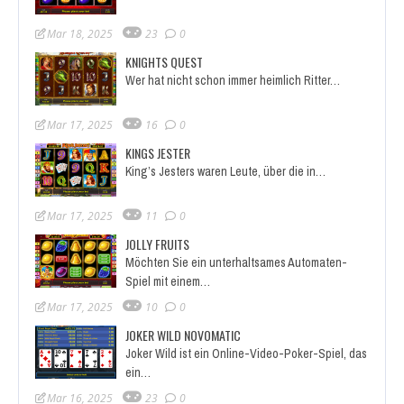
Mar 18, 2025
23
0
KNIGHTS QUEST
Wer hat nicht schon immer heimlich Ritter…
Mar 17, 2025
16
0
KINGS JESTER
King’s Jesters waren Leute, über die in…
Mar 17, 2025
11
0
JOLLY FRUITS
Möchten Sie ein unterhaltsames Automaten-
Spiel mit einem…
Mar 17, 2025
10
0
JOKER WILD NOVOMATIC
Joker Wild ist ein Online-Video-Poker-Spiel, das
ein…
Mar 16, 2025
23
0