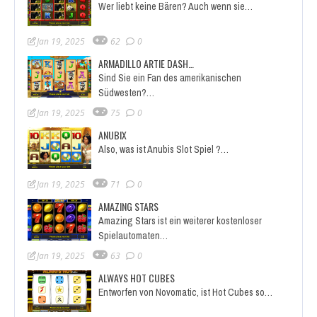
Wer liebt keine Bären? Auch wenn sie…
Jan 19, 2025
62
0
ARMADILLO ARTIE DASH…
Sind Sie ein Fan des amerikanischen
Südwesten?…
Jan 19, 2025
75
0
ANUBIX
Also, was ist Anubis Slot Spiel ?…
Jan 19, 2025
71
0
AMAZING STARS
Amazing Stars ist ein weiterer kostenloser
Spielautomaten…
Jan 19, 2025
63
0
ALWAYS HOT CUBES
Entworfen von Novomatic, ist Hot Cubes so…