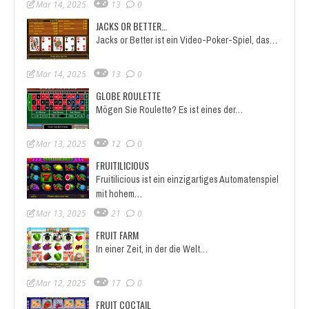
Mar 14, 2025
13
0
JACKS OR BETTER…
Jacks or Better ist ein Video-Poker-Spiel, das…
Mar 14, 2025
13
0
GLOBE ROULETTE
Mögen Sie Roulette? Es ist eines der…
Mar 13, 2025
12
0
FRUITILICIOUS
Fruitilicious ist ein einzigartiges Automatenspiel
mit hohem…
Mar 13, 2025
21
0
FRUIT FARM
In einer Zeit, in der die Welt…
Mar 12, 2025
17
0
FRUIT COCTAIL