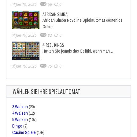
Jan 19, 2025
66
0
AFRICAN SIMBA
African Simba Novoline Spielautomat Kostenlos
Online
Jan 19, 2025
82
0
4 REEL KINGS
Hatten Sie jemals das Gefühl, wenn man…
Jan 19, 2025
75
0
WÄHLEN SIE IHRE SPIELAUTOMAT
3 Walzen
(20)
4 Walzen
(12)
5 Walzen
(107)
Bingo
(2)
Casino Spiele
(149)