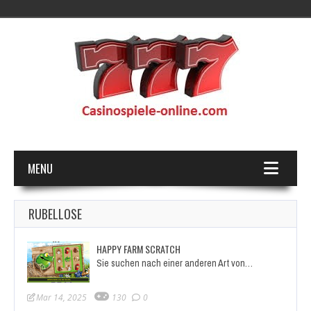
MENU
RUBELLOSE
HAPPY FARM SCRATCH
Sie suchen nach einer anderen Art von…
Mar 14, 2025
130
0