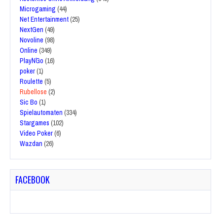
Microgaming
(44)
Net Entertainment
(25)
NextGen
(49)
Novoline
(98)
Online
(349)
Play´N´Go
(16)
poker
(1)
Roulette
(5)
Rubellose
(2)
Sic Bo
(1)
Spielautomaten
(334)
Stargames
(102)
Video Poker
(6)
Wazdan
(26)
FACEBOOK