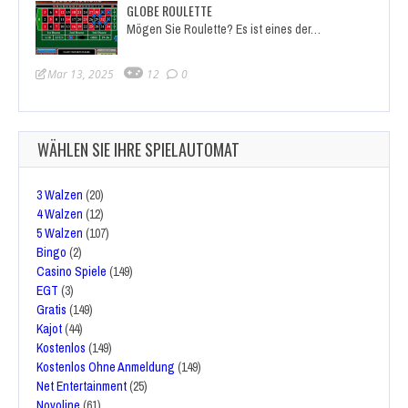
GLOBE ROULETTE
Mögen Sie Roulette? Es ist eines der…
Mar 13, 2025
12
0
WÄHLEN SIE IHRE SPIELAUTOMAT
3 Walzen
(20)
4 Walzen
(12)
5 Walzen
(107)
Bingo
(2)
Casino Spiele
(149)
EGT
(3)
Gratis
(149)
Kajot
(44)
Kostenlos
(149)
Kostenlos Ohne Anmeldung
(149)
Net Entertainment
(25)
Novoline
(61)