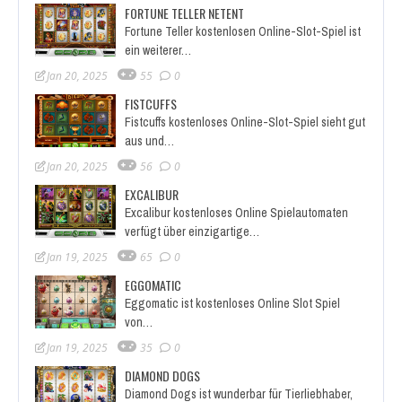
FORTUNE TELLER NETENT
Fortune Teller kostenlosen Online-Slot-Spiel ist
ein weiterer…
Jan 20, 2025
55
0
FISTCUFFS
Fistcuffs kostenloses Online-Slot-Spiel sieht gut
aus und…
Jan 20, 2025
56
0
EXCALIBUR
Excalibur kostenloses Online Spielautomaten
verfügt über einzigartige…
Jan 19, 2025
65
0
EGGOMATIC
Eggomatic ist kostenloses Online Slot Spiel
von…
Jan 19, 2025
35
0
DIAMOND DOGS
Diamond Dogs ist wunderbar für Tierliebhaber,