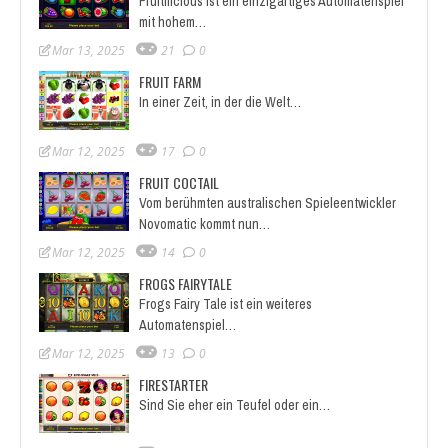
Fruitilicious ist ein einzigartiges Automatenspiel
mit hohem…
Mar 13, 2025
21
0
FRUIT FARM
In einer Zeit, in der die Welt…
Mar 12, 2025
17
0
FRUIT COCTAIL
Vom berühmten australischen Spieleentwickler
Novomatic kommt nun…
Mar 12, 2025
14
0
FROGS FAIRYTALE
Frogs Fairy Tale ist ein weiteres
Automatenspiel…
Mar 12, 2025
13
0
FIRESTARTER
Sind Sie eher ein Teufel oder ein…