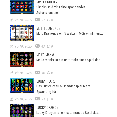
SIMPLY GOLD 2
Simply Gold 2 ist eine spannendes
Automatenspiel…
Feb 10, 2025
57
0
MULTI DIAMONDS
Multi Diamonds ein 5 Walzen, 5 Gewinnlinien…
Feb 10, 2025
43
0
MOKO MANIA
Moko Mania ist ein unterhaltsames Spiel das…
Feb 10, 2025
46
0
LUCKY PEARL
Das Lucky Pearl Automatenspiel bietet
Spannung für…
Feb 10, 2025
33
0
LUCKY DRAGON
Lucky Dragon ist ein spannendes Spiel das…