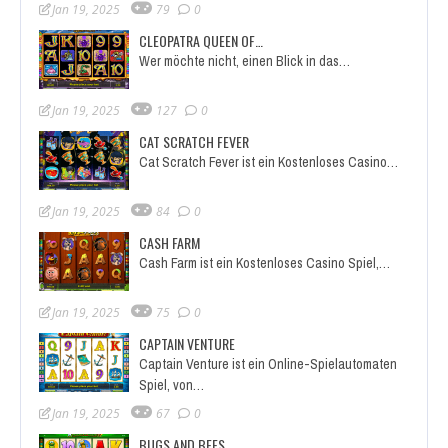
Jan 19, 2025
79
0
CLEOPATRA QUEEN OF…
Wer möchte nicht, einen Blick in das…
Jan 19, 2025
127
0
CAT SCRATCH FEVER
Cat Scratch Fever ist ein Kostenloses Casino…
Jan 19, 2025
84
0
CASH FARM
Cash Farm ist ein Kostenloses Casino Spiel,…
Jan 19, 2025
75
0
CAPTAIN VENTURE
Captain Venture ist ein Online-Spielautomaten
Spiel, von…
Jan 19, 2025
67
0
BUGS AND BEES