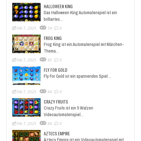
HALLOWEEN KING
Das Halloween King Automatenspiel ist ein
brillantes…
Feb 7, 2025
54
0
FROG KING
Frog King ist ein Automatenspiel mit Märchen-
Thema…
Feb 7, 2025
45
0
FLY FOR GOLD
Fly For Gold ist ein spannendes Spiel…
Feb 7, 2025
44
0
CRAZY FRUITS
Crazy Fruits ist ein 5 Walzen
Videoautomatenspiel…
Feb 7, 2025
64
0
AZTECS EMPIRE
Aztecs Empire ist ein Videoautomatenspiel mit