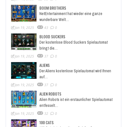
BOOM BROTHERS
NetEntertainment hat wieder eine ganze
wunderbare Welt…
Jan 19, 2025
43
0
BLOOD SUCKERS
Der kostenlose Blood Suckers Spielautomat
bringt die…
Jan 19, 2025
37
0
ALIENS
Der Aliens kostenlose Spielautomat wird Ihnen
auf…
Jan 19, 2025
37
0
ALIEN ROBOTS
Alien Robots ist ein erstaunlicher Spielautomat
entfesselt…
Jan 19, 2025
32
0
100 CATS