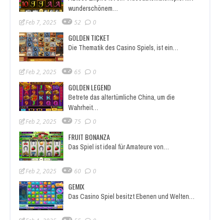
wunderschönem…
Feb 7, 2025
52
0
GOLDEN TICKET
Die Thematik des Casino Spiels, ist ein…
Feb 2, 2025
65
0
GOLDEN LEGEND
Betrete das altertümliche China, um die
Wahrheit…
Feb 2, 2025
75
0
FRUIT BONANZA
Das Spiel ist ideal für Amateure von…
Feb 2, 2025
60
0
GEMIX
Das Casino Spiel besitzt Ebenen und Welten…