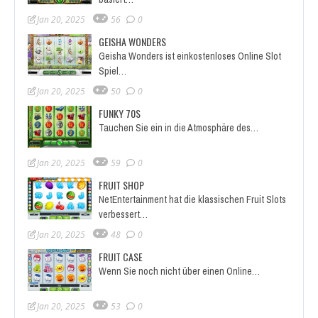
Jan 20, 2025
56
0
GEISHA WONDERS
Geisha Wonders ist einkostenloses Online Slot
Spiel…
Jan 20, 2025
50
0
FUNKY 70S
Tauchen Sie ein in die Atmosphäre des…
Jan 20, 2025
59
0
FRUIT SHOP
NetEntertainment hat die klassischen Fruit Slots
verbessert…
Jan 20, 2025
48
0
FRUIT CASE
Wenn Sie noch nicht über einen Online…
Jan 20, 2025
53
0