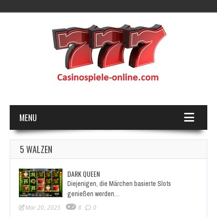
MENU
5 WALZEN
DARK QUEEN
Diejenigen, die Märchen basierte Slots
genießen werden…
Mar 20, 2025
8
0