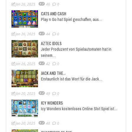
Jan 26, 2025
46
0
CATS AND CASH
Play n Go hat Spiel geschaffen, aus…
Jan 26, 2025
44
0
AZTEC IDOLS
Jeder Produzent von Spielautomaten hat in
seinem…
Jan 26, 2025
42
0
JACK AND THE…
Erstaunlich ist das Wort für die Jack…
Jan 20, 2025
49
0
ICY WONDERS
Icy Wonders kostenloses Online Slot Spiel ist…
Jan 20, 2025
48
0