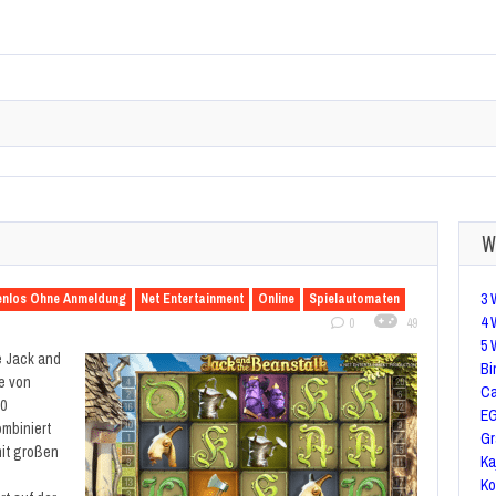
W
3 
enlos Ohne Anmeldung
Net Entertainment
Online
Spielautomaten
4 
0
49
5 
ie Jack and
Bi
e von
Ca
20
E
ombiniert
Gr
it großen
Ka
Ko