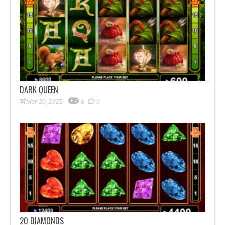
DARK QUEEN
Mar 20, 2025
8
0
20 DIAMONDS