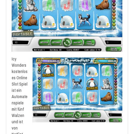
Icy
Wonders
kostenlos
es Online
Slot Spiel
ist ein
Automate
nspiele
mit fünf
Walzen
und ist
von