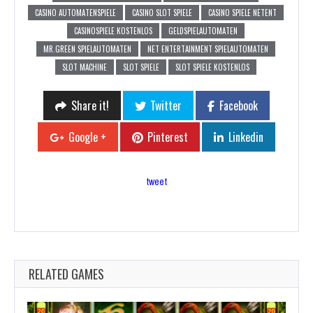
CASINO AUTOMATENSPIELE
CASINO SLOT SPIELE
CASINO SPIELE NETENT
CASINOSPIELE KOSTENLOS
GELDSPIELAUTOMATEN
MR.GREEN SPIELAUTOMATEN
NET ENTERTAINMENT SPIELAUTOMATEN
SLOT MACHINE
SLOT SPIELE
SLOT SPIELE KOSTENLOS
Share it!
Twitter
Facebook
Google +
Pinterest
Linkedin
tweet
RELATED GAMES