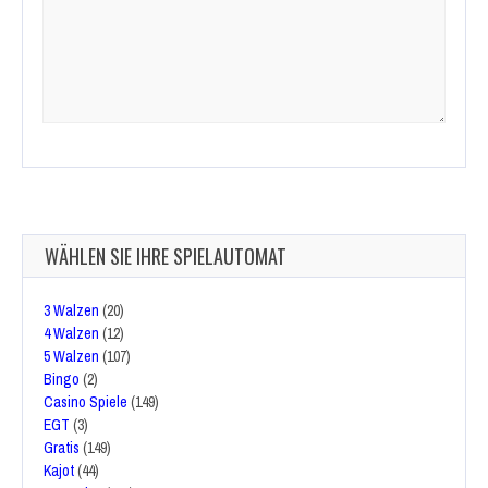
WÄHLEN SIE IHRE SPIELAUTOMAT
3 Walzen
(20)
4 Walzen
(12)
5 Walzen
(107)
Bingo
(2)
Casino Spiele
(149)
EGT
(3)
Gratis
(149)
Kajot
(44)