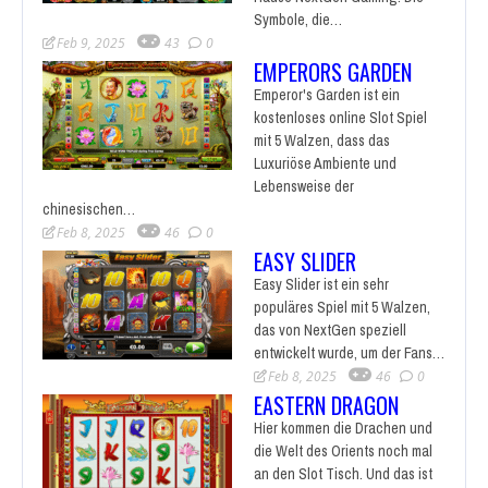
Symbole, die…
Feb 9, 2025
43
0
EMPERORS GARDEN
Emperor's Garden ist ein
kostenloses online Slot Spiel
mit 5 Walzen, dass das
Luxuriöse Ambiente und
Lebensweise der
chinesischen…
Feb 8, 2025
46
0
EASY SLIDER
Easy Slider ist ein sehr
populäres Spiel mit 5 Walzen,
das von NextGen speziell
entwickelt wurde, um der Fans…
Feb 8, 2025
46
0
EASTERN DRAGON
Hier kommen die Drachen und
die Welt des Orients noch mal
an den Slot Tisch. Und das ist