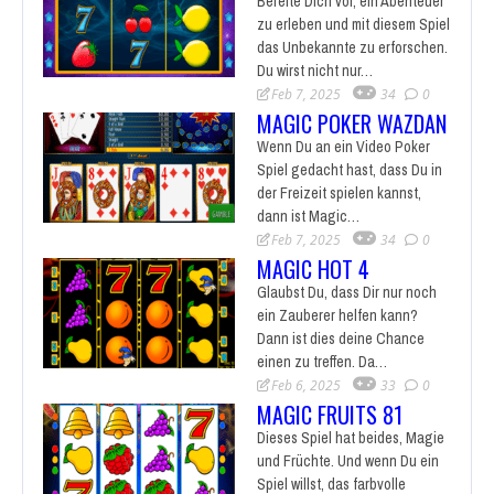
Bereite Dich vor, ein Abenteuer
zu erleben und mit diesem Spiel
das Unbekannte zu erforschen.
Du wirst nicht nur…
Feb 7, 2025
34
0
MAGIC POKER WAZDAN
Wenn Du an ein Video Poker
Spiel gedacht hast, dass Du in
der Freizeit spielen kannst,
dann ist Magic…
Feb 7, 2025
34
0
MAGIC HOT 4
Glaubst Du, dass Dir nur noch
ein Zauberer helfen kann?
Dann ist dies deine Chance
einen zu treffen. Da…
Feb 6, 2025
33
0
MAGIC FRUITS 81
Dieses Spiel hat beides, Magie
und Früchte. Und wenn Du ein
Spiel willst, das farbvolle