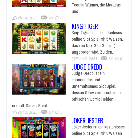
Tequila Würmer, die Maracas
und…
Feb 14, 2025
43
0
KING TIGER
King Tiger ist ein kostenloses
online Slot Spiel mit 5 Walzen,
das von NextGen Gaming
angeboten wird. Zu den…
Feb 13, 2025
54
0
JUDGE DREDD
Judge Dredd ist ein
spannendes und
unterhaltsames Slot Spiel,
dessen Story vom berühmten
britischen Comic Helden
erzählt. Dieses Spiel…
Feb 13, 2025
54
0
JOKER JESTER
Joker Jester ist ein kostenloses
online Slot Spiel mit 5 Walzen