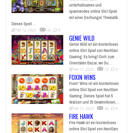
unterhaltsames und
spannendes online Slot Spiel
mit einer Dschungel Thematik.
Dieses Spiel…
Feb 12, 2025
43
0
GENIE WILD
Genie Wild ist ein kostenloses
online Slot Spiel von NextGen
Gaming. Es bringt Dich zum
Orientalen Bazar, wo Du…
Feb 11, 2025
53
0
FOXIN WINS
Foxin' Wins ist ein kostenloses
online Slot Spiel von NextGen
Gaming. Dieses Spiel hat 5
Walzen und 25 Gewinnlinien,…
Feb 11, 2025
44
0
FIRE HAWK
Fire Hawk ist ein kostenloses
online Slot Spiel von NextGen.