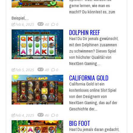
gerne lernen, wie man es
macht? Du könntest es, zum
Beispiel,…
Feb 6, 2025
48
0
DOLPHIN REEF
Hast Du Dir jemals gewünscht,
mit den Delphinen zusammen
zu schwimmen? Dieses Spiel
von höchster Qualität von
NextGen Gaming…
Feb 5, 2025
49
0
CALIFORNIA GOLD
California Gold ist ein
kostenloses online Slot Spiel
von den Designern von
NextGen Gaming, das auf der
Geschichte der…
Feb 4, 2025
46
0
BIG FOOT
Hast Du jemals daran gedacht,