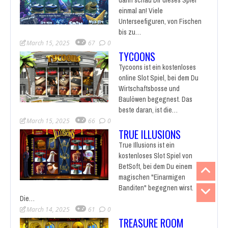
dann schau Dir dieses Spiel
einmal an! Viele
Unterseefiguren, von Fischen
bis zu…
March 15, 2025
67
0
TYCOONS
Tycoons ist ein kostenloses
online Slot Spiel, bei dem Du
Wirtschaftsbosse und
Baulöwen begegnest. Das
beste daran, ist die…
March 15, 2025
66
0
TRUE ILLUSIONS
True Illusions ist ein
kostenloses Slot Spiel von
BetSoft, bei dem Du einem
magischen "Einarmigen
Banditen" begegnen wirst.
Die…
March 14, 2025
61
0
TREASURE ROOM