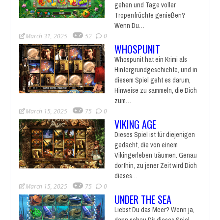
gehen und Tage voller
Tropenfrüchte genießen?
Wenn Du…
March 31, 2025
52
0
WHOSPUNIT
Whospunit hat ein Krimi als
Hintergrundgeschichte, und in
diesem Spiel geht es darum,
Hinweise zu sammeln, die Dich
zum…
March 15, 2025
75
0
VIKING AGE
Dieses Spiel ist für diejenigen
gedacht, die von einem
Vikingerleben träumen. Genau
dorthin, zu jener Zeit wird Dich
dieses…
March 15, 2025
75
0
UNDER THE SEA
Liebst Du das Meer? Wenn ja,