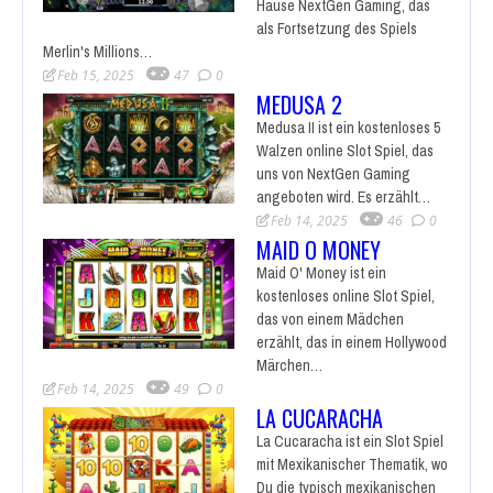
Hause NextGen Gaming, das
als Fortsetzung des Spiels
Merlin's Millions…
Feb 15, 2025
47
0
MEDUSA 2
Medusa II ist ein kostenloses 5
Walzen online Slot Spiel, das
uns von NextGen Gaming
angeboten wird. Es erzählt…
Feb 14, 2025
46
0
MAID O MONEY
Maid O' Money ist ein
kostenloses online Slot Spiel,
das von einem Mädchen
erzählt, das in einem Hollywood
Märchen…
Feb 14, 2025
49
0
LA CUCARACHA
La Cucaracha ist ein Slot Spiel
mit Mexikanischer Thematik, wo
Du die typisch mexikanischen