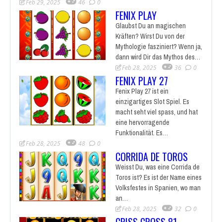
Feb 29, 2025
46
0
FENIX PLAY
Glaubst Du an magischen
Kräften? Wirst Du von der
Mythologie fasziniert? Wenn ja,
dann wird Dir das Mythos des…
Feb 28, 2025
36
0
FENIX PLAY 27
Fenix Play 27 ist ein
einzigartiges Slot Spiel. Es
macht seht viel spass, und hat
eine hervorragende
Funktionalität. Es…
Feb 28, 2025
48
0
CORRIDA DE TOROS
Weisst Du, was eine Corrida de
Toros ist? Es ist der Name eines
Volksfestes in Spanien, wo man
an…
Feb 28, 2025
32
0