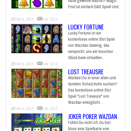
satte gewinne machst? Magic
Fruit ist einfach DAS Spiel! Und,
…
Feb 4, 2025
42
0
LUCKY FORTUNE
Lucky Fortune ist ein
kostenloses online Slot Spiel
von Wazdan Gaming, das
verspricht, uns ein bisschen
Glück beim virtuellen…
Feb 4, 2025
44
0
LOST TREAUSRE
Würdest Du in einer alten und
dunklen Schatztruhe suchen?
Das kostenlose online Slot
Spiel "Lost Treasure" von
Wazdan ermöglicht…
Feb 3, 2025
46
0
JOKER POKER WAZDAN
Fühlst Du nicht oft, Du bist
bloss eine Spielkarte vom