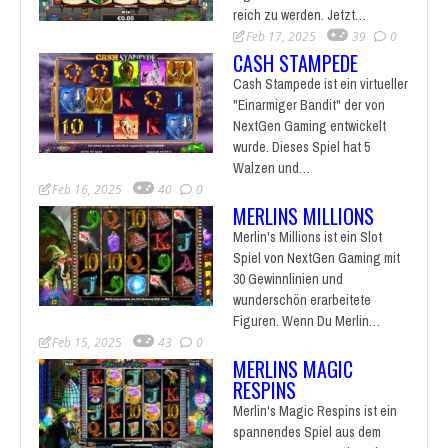
reich zu werden. Jetzt…
Feb 17, 2025
39
0
CASH STAMPEDE
Cash Stampede ist ein virtueller
"Einarmiger Bandit" der von
NextGen Gaming entwickelt
wurde. Dieses Spiel hat 5
Walzen und…
Feb 16, 2025
40
0
MERLINS MILLIONS
Merlin's Millions ist ein Slot
Spiel von NextGen Gaming mit
30 Gewinnlinien und
wunderschön erarbeitete
Figuren. Wenn Du Merlin…
Feb 15, 2025
43
0
MERLINS MAGIC
RESPINS
Merlin's Magic Respins ist ein
spannendes Spiel aus dem