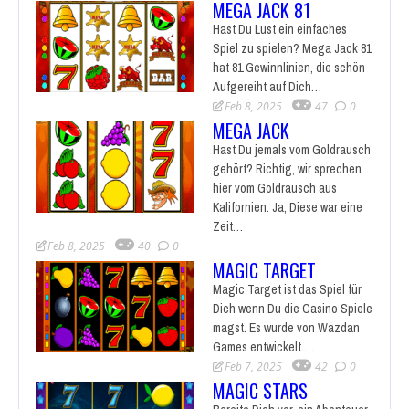
MEGA JACK 81
Hast Du Lust ein einfaches
Spiel zu spielen? Mega Jack 81
hat 81 Gewinnlinien, die schön
Aufgereiht auf Dich…
Feb 8, 2025
47
0
MEGA JACK
Hast Du jemals vom Goldrausch
gehört? Richtig, wir sprechen
hier vom Goldrausch aus
Kalifornien. Ja, Diese war eine
Zeit…
Feb 8, 2025
40
0
MAGIC TARGET
Magic Target ist das Spiel für
Dich wenn Du die Casino Spiele
magst. Es wurde von Wazdan
Games entwickelt.…
Feb 7, 2025
42
0
MAGIC STARS