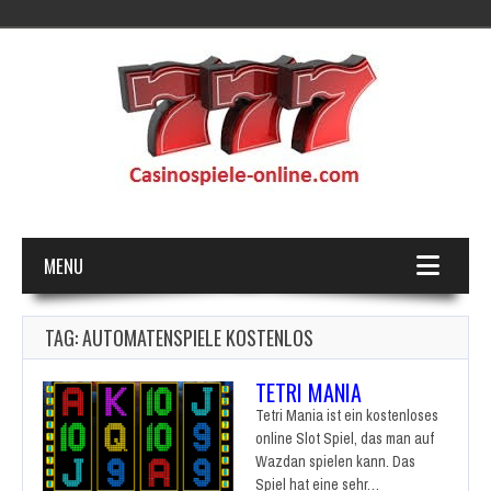
MENU
TAG: AUTOMATENSPIELE KOSTENLOS
TETRI MANIA
Tetri Mania ist ein kostenloses
online Slot Spiel, das man auf
Wazdan spielen kann. Das
Spiel hat eine sehr…