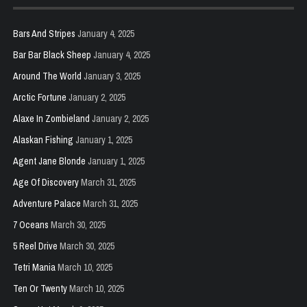
Bars And Stripes
January 4, 2025
Bar Bar Black Sheep
January 4, 2025
Around The World
January 3, 2025
Arctic Fortune
January 2, 2025
Alaxe In Zombieland
January 2, 2025
Alaskan Fishing
January 1, 2025
Agent Jane Blonde
January 1, 2025
Age Of Discovery
March 31, 2025
Adventure Palace
March 31, 2025
7 Oceans
March 30, 2025
5 Reel Drive
March 30, 2025
Tetri Mania
March 10, 2025
Ten Or Twenty
March 10, 2025