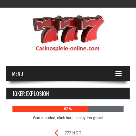
MENU
JOKER EXPLOSION
67 %
Game loaded, click here to play the game!

777 HOT