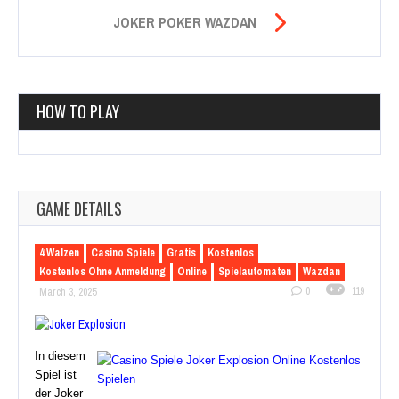

JOKER POKER WAZDAN
HOW TO PLAY
GAME DETAILS
4 Walzen
Casino Spiele
Gratis
Kostenlos
Kostenlos Ohne Anmeldung
Online
Spielautomaten
Wazdan
0
119
March 3, 2025
In diesem
Spiel ist
der Joker