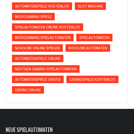
AUTOMATENSPIELE KOSTENLOS
SLOT MACHINE
MICROGAMING SPIELE
SPIELAUTOMATEN ONLINE KOSTENLOS
MICROGAMING SPIELAUTOMATEN
SPIELAUTOMATEN
NOVOLINE ONLINE SPIELEN
NOVOLINE AUTOMATEN
AUTOMATENSPIELE ONLINE
NEXTGEN GAMING SPIELAUTOMATEN
AUTOMATENSPIELE GRATIS
CASINOSPIELE KOSTENLOS
CASINO ONLINE
NEUE SPIELAUTOMATEN