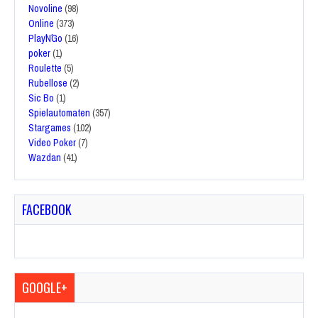
Novoline
(98)
Online
(373)
Play´N´Go
(16)
poker
(1)
Roulette
(5)
Rubellose
(2)
Sic Bo
(1)
Spielautomaten
(357)
Stargames
(102)
Video Poker
(7)
Wazdan
(41)
FACEBOOK
GOOGLE+