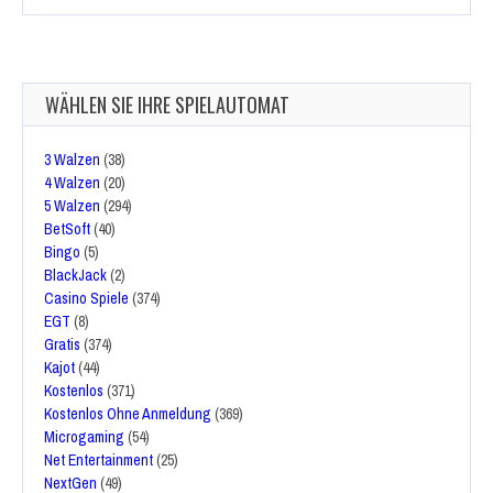
WÄHLEN SIE IHRE SPIELAUTOMAT
3 Walzen
(38)
4 Walzen
(20)
5 Walzen
(294)
BetSoft
(40)
Bingo
(5)
BlackJack
(2)
Casino Spiele
(374)
EGT
(8)
Gratis
(374)
Kajot
(44)
Kostenlos
(371)
Kostenlos Ohne Anmeldung
(369)
Microgaming
(54)
Net Entertainment
(25)
NextGen
(49)