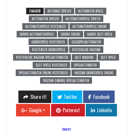
TAGGED
AUTOMAT SPIELEN
AUTOMATEN SPIELE
AUTOMATEN SPIELEN
AUTOMATENSPIELE GRATIS
AUTOMATENSPIELE KOSTENLOS
AUTOMATENSPIELE ONLINE
CASINO AUTOMATENSPIELE
CASINO ONLINE
CASINO SLOT SPIELE
CASINOSPIELE KOSTENLOS
GELDSPIELAUTOMATEN
KOSTENLOS CASINOSPIELE
KOSTENLOSE WAZDAN
KOSTENLOSE WAZDAN SPIELAUTOMATEN
SLOT MACHINE
SLOT SPIELE
SLOT SPIELE KOSTENLOS
SPIELAUTOMATEN
SPIELAUTOMATEN ONLINE KOSTENLOS
WAZDAN CASINOSPIELE ONLINE
WAZDAN GAMING SPIELAUTOMATEN
Share it!
Twitter
Facebook
Google +
Pinterest
Linkedin
tweet