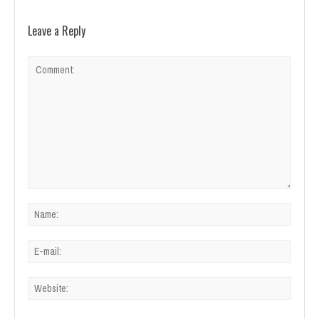
Leave a Reply