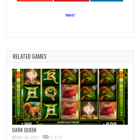
tweet
RELATED GAMES
DARK QUEEN
Mar 20, 2025
8
0