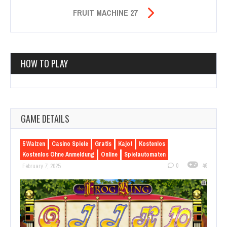

FRUIT MACHINE 27
HOW TO PLAY
GAME DETAILS
5 Walzen
Casino Spiele
Gratis
Kajot
Kostenlos
Kostenlos Ohne Anmeldung
Online
Spielautomaten
0
46
February 7, 2025