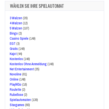
WÄHLEN SIE IHRE SPIELAUTOMAT
3 Walzen
(20)
4 Walzen
(12)
5 Walzen
(107)
Bingo
(2)
Casino Spiele
(149)
EGT
(3)
Gratis
(149)
Kajot
(44)
Kostenlos
(149)
Kostenlos Ohne Anmeldung
(149)
Net Entertainment
(25)
Novoline
(61)
Online
(148)
Play´N´Go
(16)
Roulette
(2)
Rubellose
(2)
Spielautomaten
(139)
Stargames
(60)