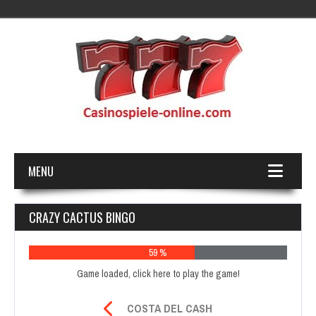
MENU
CRAZY CACTUS BINGO
62 %
Game loaded, click here to play the game!

COSTA DEL CASH