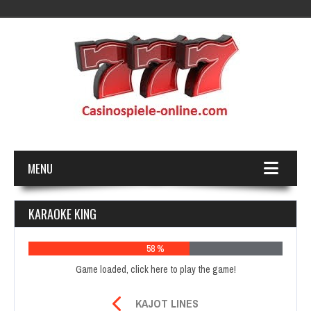
MENU
KARAOKE KING
63 %
Game loaded, click here to play the game!

KAJOT LINES