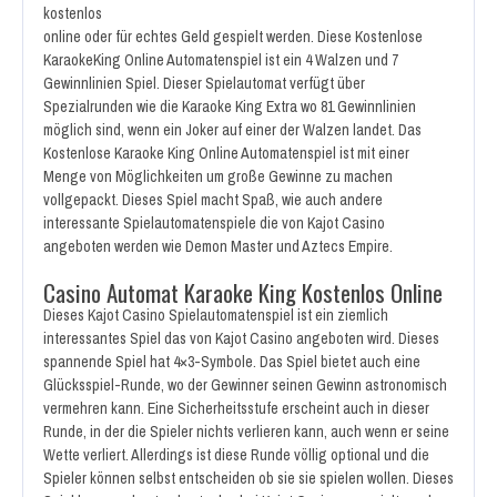
kostenlos
online oder für echtes Geld gespielt werden. Diese Kostenlose
KaraokeKing Online Automatenspiel ist ein 4 Walzen und 7
Gewinnlinien Spiel. Dieser Spielautomat verfügt über
Spezialrunden wie die Karaoke King Extra wo 81 Gewinnlinien
möglich sind, wenn ein Joker auf einer der Walzen landet. Das
Kostenlose Karaoke King Online Automatenspiel ist mit einer
Menge von Möglichkeiten um große Gewinne zu machen
vollgepackt. Dieses Spiel macht Spaß, wie auch andere
interessante Spielautomatenspiele die von Kajot Casino
angeboten werden wie Demon Master und Aztecs Empire.
Casino Automat Karaoke King Kostenlos Online
Dieses Kajot Casino Spielautomatenspiel ist ein ziemlich
interessantes Spiel das von Kajot Casino angeboten wird. Dieses
spannende Spiel hat 4×3-Symbole. Das Spiel bietet auch eine
Glücksspiel-Runde, wo der Gewinner seinen Gewinn astronomisch
vermehren kann. Eine Sicherheitsstufe erscheint auch in dieser
Runde, in der die Spieler nichts verlieren kann, auch wenn er seine
Wette verliert. Allerdings ist diese Runde völlig optional und die
Spieler können selbst entscheiden ob sie sie spielen wollen. Dieses