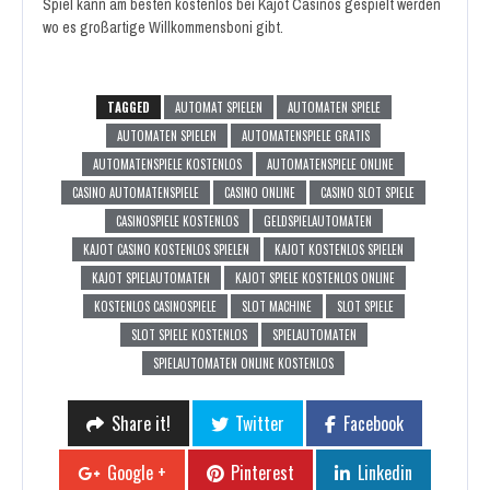
Spiel kann am besten kostenlos bei Kajot Casinos gespielt werden
wo es großartige Willkommensboni gibt.
TAGGED
AUTOMAT SPIELEN
AUTOMATEN SPIELE
AUTOMATEN SPIELEN
AUTOMATENSPIELE GRATIS
AUTOMATENSPIELE KOSTENLOS
AUTOMATENSPIELE ONLINE
CASINO AUTOMATENSPIELE
CASINO ONLINE
CASINO SLOT SPIELE
CASINOSPIELE KOSTENLOS
GELDSPIELAUTOMATEN
KAJOT CASINO KOSTENLOS SPIELEN
KAJOT KOSTENLOS SPIELEN
KAJOT SPIELAUTOMATEN
KAJOT SPIELE KOSTENLOS ONLINE
KOSTENLOS CASINOSPIELE
SLOT MACHINE
SLOT SPIELE
SLOT SPIELE KOSTENLOS
SPIELAUTOMATEN
SPIELAUTOMATEN ONLINE KOSTENLOS
Share it!
Twitter
Facebook
Google +
Pinterest
Linkedin