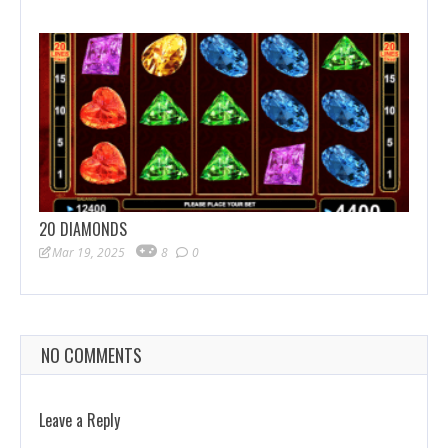
20 DIAMONDS
Mar 19, 2025
8
0
NO COMMENTS
Leave a Reply