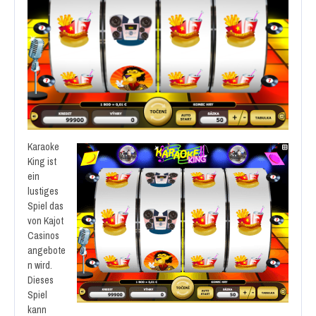
Karaoke
King ist
ein
lustiges
Spiel das
von Kajot
Casinos
angebote
n wird.
Dieses
Spiel
kann