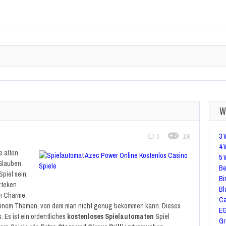
W
3 
0
106
4 
e alten
5 
Glauben
Be
piel sein,
Bi
zteken
Bl
n Charme.
Ca
t einem Themen, von dem man nicht genug bekommen kann. Dieses
E
. Es ist ein ordentliches
kostenloses Spielautomaten
Spiel
Gr