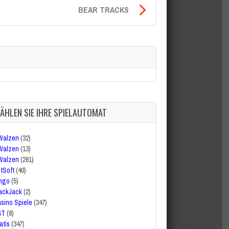

BEAR TRACKS
ÄHLEN SIE IHRE SPIELAUTOMAT
Walzen
(32)
Walzen
(13)
Walzen
(281)
tSoft
(40)
ngo
(5)
ackJack
(2)
sino Spiele
(347)
GT
(8)
atis
(347)