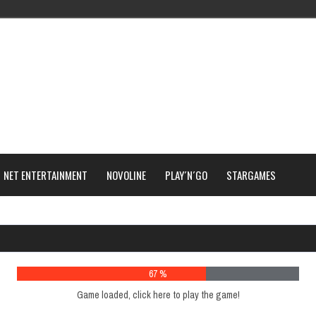
NET ENTERTAINMENT
NOVOLINE
PLAY´N´GO
STARGAMES
72 %
Game loaded, click here to play the game!