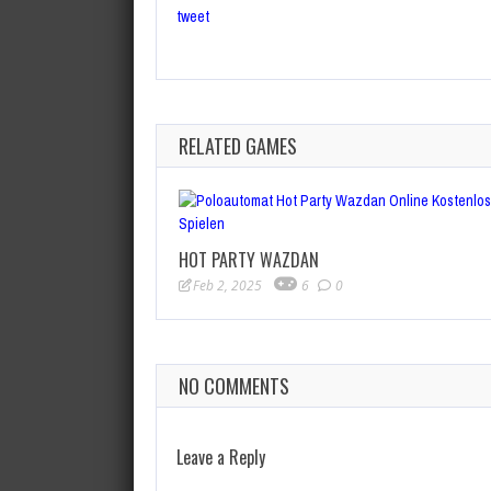
tweet
RELATED GAMES
HOT PARTY WAZDAN
Feb 2, 2025
6
0
NO COMMENTS
Leave a Reply