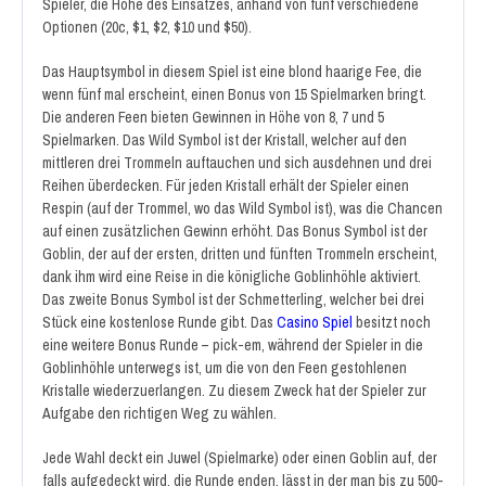
Spieler, die Höhe des Einsatzes, anhand von fünf verschiedene
Optionen (20c, $1, $2, $10 und $50).
Das Hauptsymbol in diesem Spiel ist eine blond haarige Fee, die
wenn fünf mal erscheint, einen Bonus von 15 Spielmarken bringt.
Die anderen Feen bieten Gewinnen in Höhe von 8, 7 und 5
Spielmarken. Das Wild Symbol ist der Kristall, welcher auf den
mittleren drei Trommeln auftauchen und sich ausdehnen und drei
Reihen überdecken. Für jeden Kristall erhält der Spieler einen
Respin (auf der Trommel, wo das Wild Symbol ist), was die Chancen
auf einen zusätzlichen Gewinn erhöht. Das Bonus Symbol ist der
Goblin, der auf der ersten, dritten und fünften Trommeln erscheint,
dank ihm wird eine Reise in die königliche Goblinhöhle aktiviert.
Das zweite Bonus Symbol ist der Schmetterling, welcher bei drei
Stück eine kostenlose Runde gibt. Das
Casino Spiel
besitzt noch
eine weitere Bonus Runde – pick-em, während der Spieler in die
Goblinhöhle unterwegs ist, um die von den Feen gestohlenen
Kristalle wiederzuerlangen. Zu diesem Zweck hat der Spieler zur
Aufgabe den richtigen Weg zu wählen.
Jede Wahl deckt ein Juwel (Spielmarke) oder einen Goblin auf, der
falls aufgedeckt wird, die Runde enden, lässt in der man bis zu 500-