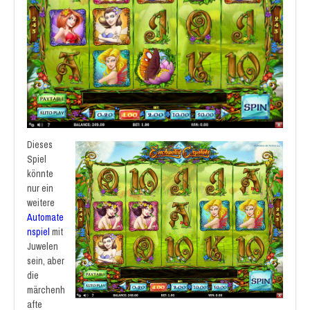
Dieses
Spiel
könnte
nur ein
weitere
Automate
nspiel
mit
Juwelen
sein, aber
die
märchenh
afte