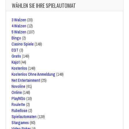
WÄHLEN SIE IHRE SPIELAUTOMAT
3 Walzen
(20)
4 Walzen
(12)
5 Walzen
(107)
Bingo
(2)
Casino Spiele
(149)
EGT
(3)
Gratis
(149)
Kajot
(44)
Kostenlos
(149)
Kostenlos Ohne Anmeldung
(149)
Net Entertainment
(25)
Novoline
(61)
Online
(148)
Play´N´Go
(16)
Roulette
(2)
Rubellose
(2)
Spielautomaten
(139)
Stargames
(60)
Video Poker
(4)