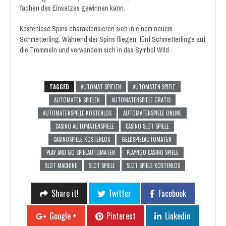
fachen des Einsatzes gewinnen kann.
Kostenlose Spins charakterisieren sich in einem neuem
Schmetterling. Während der Spins fliegen fünf Schmetterlinge auf
die Trommeln und verwandeln sich in das Symbol Wild.
TAGGED
AUTOMAT SPIELEN
AUTOMATEN SPIELE
AUTOMATEN SPIELEN
AUTOMATENSPIELE GRATIS
AUTOMATENSPIELE KOSTENLOS
AUTOMATENSPIELE ONLINE
CASINO AUTOMATENSPIELE
CASINO SLOT SPIELE
CASINOSPIELE KOSTENLOS
GELDSPIELAUTOMATEN
PLAY AND GO SPIELAUTOMATEN
PLAYNGO CASINO SPIELE
SLOT MACHINE
SLOT SPIELE
SLOT SPIELE KOSTENLOS
Share it!
Twitter
Facebook
Google +
Pinterest
Linkedin