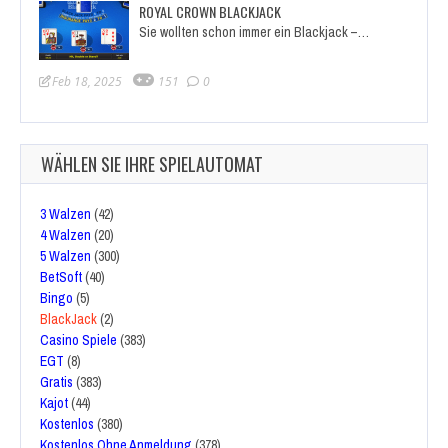
ROYAL CROWN BLACKJACK
Sie wollten schon immer ein Blackjack –…
Feb 18, 2025
151
0
WÄHLEN SIE IHRE SPIELAUTOMAT
3 Walzen
(42)
4 Walzen
(20)
5 Walzen
(300)
BetSoft
(40)
Bingo
(5)
BlackJack
(2)
Casino Spiele
(383)
EGT
(8)
Gratis
(383)
Kajot
(44)
Kostenlos
(380)
Kostenlos Ohne Anmeldung
(378)