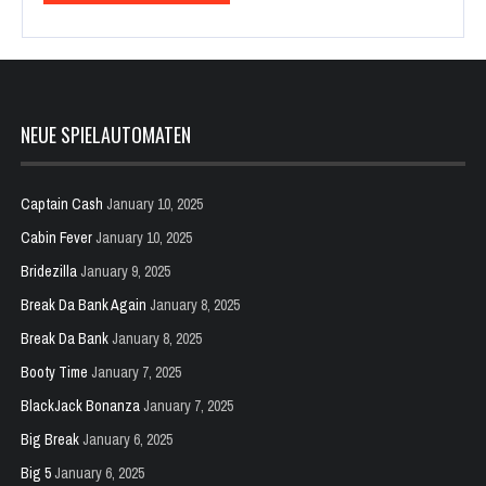
NEUE SPIELAUTOMATEN
Captain Cash
January 10, 2025
Cabin Fever
January 10, 2025
Bridezilla
January 9, 2025
Break Da Bank Again
January 8, 2025
Break Da Bank
January 8, 2025
Booty Time
January 7, 2025
BlackJack Bonanza
January 7, 2025
Big Break
January 6, 2025
Big 5
January 6, 2025