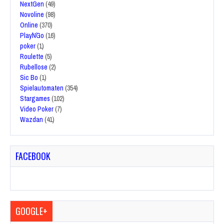
NextGen
(49)
Novoline
(98)
Online
(370)
Play´N´Go
(16)
poker
(1)
Roulette
(5)
Rubellose
(2)
Sic Bo
(1)
Spielautomaten
(354)
Stargames
(102)
Video Poker
(7)
Wazdan
(41)
FACEBOOK
GOOGLE+