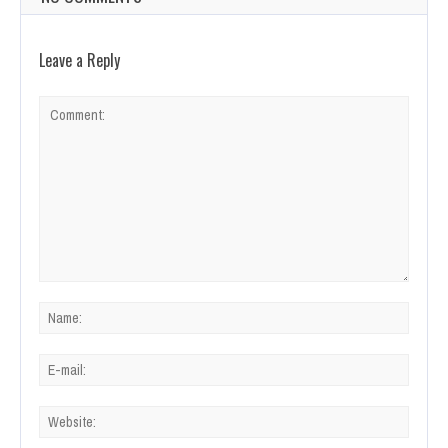
Leave a Reply