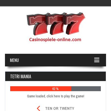
MENU
TETRI MANIA
67 %
Game loaded, click here to play the game!

TEN OR TWENTY