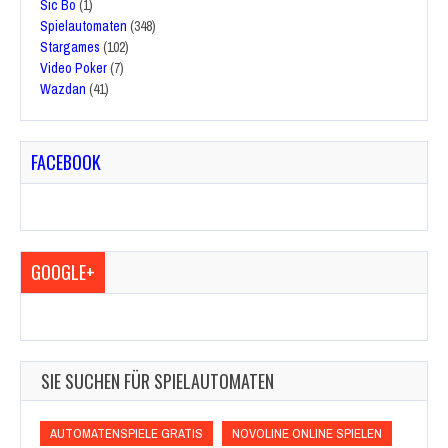
Sic Bo
(1)
Spielautomaten
(348)
Stargames
(102)
Video Poker
(7)
Wazdan
(41)
FACEBOOK
GOOGLE+
SIE SUCHEN FÜR SPIELAUTOMATEN
AUTOMATENSPIELE GRATIS
NOVOLINE ONLINE SPIELEN