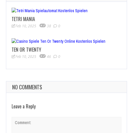
TETRI MANIA
Feb 10, 2025
38
0
TEN OR TWENTY
Feb 10, 2025
46
0
NO COMMENTS
Leave a Reply