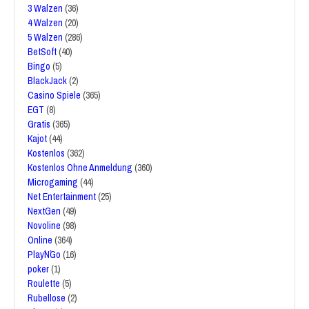
3 Walzen
(36)
4 Walzen
(20)
5 Walzen
(286)
BetSoft
(40)
Bingo
(5)
BlackJack
(2)
Casino Spiele
(365)
EGT
(8)
Gratis
(365)
Kajot
(44)
Kostenlos
(362)
Kostenlos Ohne Anmeldung
(360)
Microgaming
(44)
Net Entertainment
(25)
NextGen
(49)
Novoline
(98)
Online
(364)
Play´N´Go
(16)
poker
(1)
Roulette
(5)
Rubellose
(2)