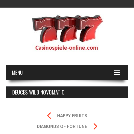
MENU
DEUCES WILD NOVOMATIC

HAPPY FRUITS

DIAMONDS OF FORTUNE