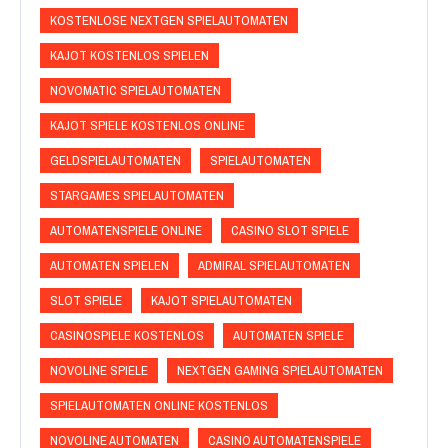
KOSTENLOSE NEXTGEN SPIELAUTOMATEN
KAJOT KOSTENLOS SPIELEN
NOVOMATIC SPIELAUTOMATEN
KAJOT SPIELE KOSTENLOS ONLINE
GELDSPIELAUTOMATEN
SPIELAUTOMATEN
STARGAMES SPIELAUTOMATEN
AUTOMATENSPIELE ONLINE
CASINO SLOT SPIELE
AUTOMATEN SPIELEN
ADMIRAL SPIELAUTOMATEN
SLOT SPIELE
KAJOT SPIELAUTOMATEN
CASINOSPIELE KOSTENLOS
AUTOMATEN SPIELE
NOVOLINE SPIELE
NEXTGEN GAMING SPIELAUTOMATEN
SPIELAUTOMATEN ONLINE KOSTENLOS
NOVOLINE AUTOMATEN
CASINO AUTOMATENSPIELE