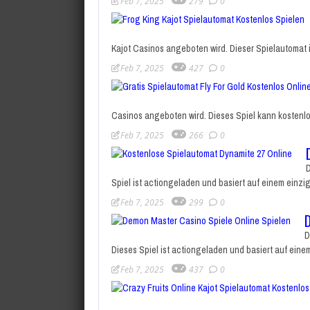
Feb 7, 2025
279
0
Kajot Casinos angeboten wird. Dieser Spielautomat 
Feb 7, 2025
427
0
Casinos angeboten wird. Dieses Spiel kann kostenl
Feb 7, 2025
266
0
D
Spiel ist actiongeladen und basiert auf einem einz
Feb 7, 2025
299
0
D
Dieses Spiel ist actiongeladen und basiert auf ein
Feb 7, 2025
437
0