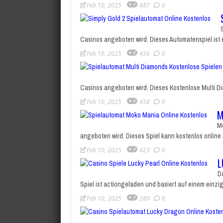
Feb 10, 2025
487
0
Casinos angeboten wird. Dieses Automatenspiel ist
Feb 10, 2025
456
0
Casinos angeboten wird. Dieses Kostenlose Multi 
Feb 10, 2025
458
0
M
Mo
angeboten wird. Dieses Spiel kann kostenlos online
Feb 10, 2025
423
0
L
D
Spiel ist actiongeladen und basiert auf einem einz
Feb 10, 2025
280
0