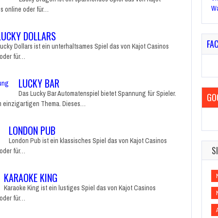
W
s online oder für…
LUCKY DOLLARS
FA
ucky Dollars ist ein unterhaltsames Spiel das von Kajot Casinos
 oder für…
LUCKY BAR
Das Lucky Bar Automatenspiel bietet Spannung für Spieler.
GO
em einzigartigen Thema. Dieses…
LONDON PUB
London Pub ist ein klassisches Spiel das von Kajot Casinos
S
 oder für…
KARAOKE KING
Karaoke King ist ein lustiges Spiel das von Kajot Casinos
 oder für…