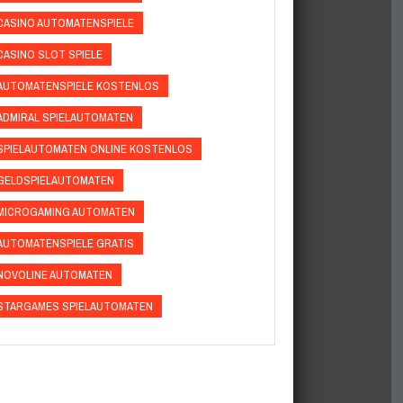
CASINO AUTOMATENSPIELE
CASINO SLOT SPIELE
AUTOMATENSPIELE KOSTENLOS
ADMIRAL SPIELAUTOMATEN
SPIELAUTOMATEN ONLINE KOSTENLOS
GELDSPIELAUTOMATEN
MICROGAMING AUTOMATEN
AUTOMATENSPIELE GRATIS
NOVOLINE AUTOMATEN
STARGAMES SPIELAUTOMATEN