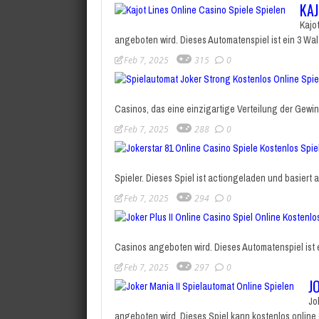
KAJ
Kajo
angeboten wird. Dieses Automatenspiel ist ein 3 Wa
Feb 7, 2025
315
0
Casinos, das eine einzigartige Verteilung der Gewi
Feb 7, 2025
288
0
Spieler. Dieses Spiel ist actiongeladen und basiert
Feb 7, 2025
294
0
Casinos angeboten wird. Dieses Automatenspiel ist
Feb 7, 2025
297
0
J
Jo
angeboten wird. Dieses Spiel kann kostenlos online