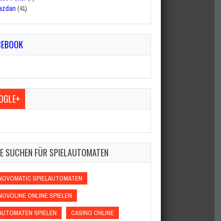
azdan
(41)
CEBOOK
OGLE+
IE SUCHEN FÜR SPIELAUTOMATEN
NOVOMATIC SPIELAUTOMATEN
NOVOLINE ONLINE SPIELEN
AUTOMATEN SPIELEN
CASINO ONLINE