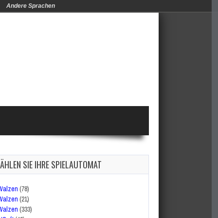
Andere Sprachen
ÄHLEN SIE IHRE SPIELAUTOMAT
Walzen
(78)
Walzen
(21)
Walzen
(333)