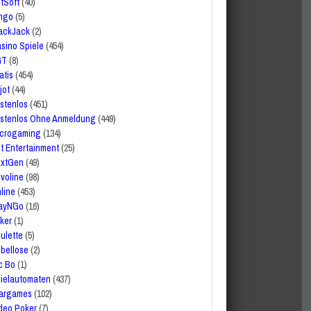
tSoft
(40)
ngo
(5)
ackJack
(2)
sino Spiele
(454)
GT
(8)
atis
(454)
jot
(44)
stenlos
(451)
stenlos Ohne Anmeldung
(449)
crogaming
(134)
t Entertainment
(25)
xtGen
(49)
voline
(98)
line
(453)
ay´N´Go
(16)
ker
(1)
ulette
(5)
bellose
(2)
c Bo
(1)
ielautomaten
(437)
argames
(102)
deo Poker
(7)