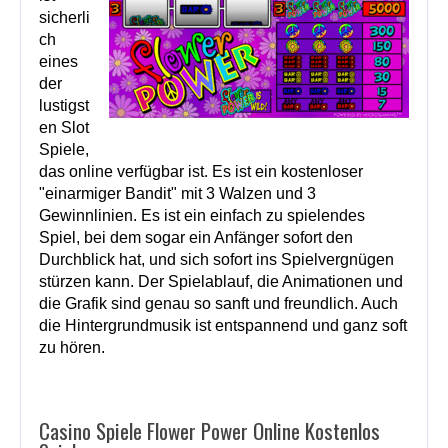
sicherli
ch
eines
der
lustigst
en Slot
Spiele,
das online verfügbar ist. Es ist ein kostenloser
"einarmiger Bandit" mit 3 Walzen und 3
Gewinnlinien. Es ist ein einfach zu spielendes
Spiel, bei dem sogar ein Anfänger sofort den
Durchblick hat, und sich sofort ins Spielvergnügen
stürzen kann. Der Spielablauf, die Animationen und
die Grafik sind genau so sanft und freundlich. Auch
die Hintergrundmusik ist entspannend und ganz soft
zu hören.
Casino Spiele Flower Power Online Kostenlos