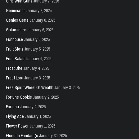
Girls With Guns
January 7, 2025
Germinator
January 7, 2025
Genies Gems
January 6, 2025
Galacticons
January 6, 2025
Funhouse
January 5, 2025
Fruit Slots
January 5, 2025
Fruit Salad
January 4, 2025
Frost Bite
January 4, 2025
Froot Loot
January 3, 2025
Free Spirit Wheel Of Wealth
January 3, 2025
Fortune Cookie
January 2, 2025
Fortuna
January 2, 2025
Flying Ace
January 1, 2025
Flower Power
January 1, 2025
Floridita Fandango
January 30, 2025