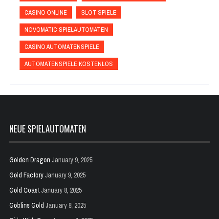
CASINO ONLINE
SLOT SPIELE
NOVOMATIC SPIELAUTOMATEN
CASINO AUTOMATENSPIELE
AUTOMATENSPIELE KOSTENLOS
NEUE SPIELAUTOMATEN
Golden Dragon
January 9, 2025
Gold Factory
January 9, 2025
Gold Coast
January 8, 2025
Goblins Gold
January 8, 2025