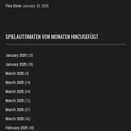
Flos Diner
January 30, 2025
SPIELAUTOMATEN VON MONATEN HINZUGEFÜGT
January 2025
(18)
January 2025
(38)
March 2025
(4)
March 2025
(24)
March 2025
(64)
March 2025
(71)
March 2025
(57)
March 2025
(41)
February 2025
(49)