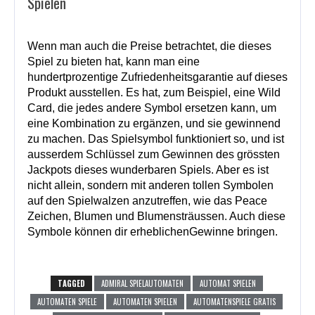
Spielen
Wenn man auch die Preise betrachtet, die dieses
Spiel zu bieten hat, kann man eine
hundertprozentige Zufriedenheitsgarantie auf dieses
Produkt ausstellen. Es hat, zum Beispiel, eine Wild
Card, die jedes andere Symbol ersetzen kann, um
eine Kombination zu ergänzen, und sie gewinnend
zu machen. Das Spielsymbol funktioniert so, und ist
ausserdem Schlüssel zum Gewinnen des grössten
Jackpots dieses wunderbaren Spiels. Aber es ist
nicht allein, sondern mit anderen tollen Symbolen
auf den Spielwalzen anzutreffen, wie das Peace
Zeichen, Blumen und Blumensträussen. Auch diese
Symbole können dir erheblichenGewinne bringen.
TAGGED
ADMIRAL SPIELAUTOMATEN
AUTOMAT SPIELEN
AUTOMATEN SPIELE
AUTOMATEN SPIELEN
AUTOMATENSPIELE GRATIS