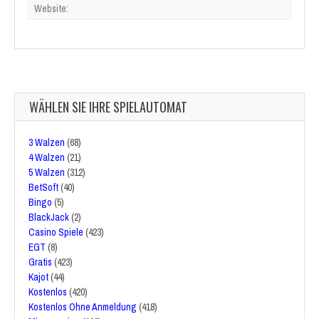
WÄHLEN SIE IHRE SPIELAUTOMAT
3 Walzen
(68)
4 Walzen
(21)
5 Walzen
(312)
BetSoft
(40)
Bingo
(5)
BlackJack
(2)
Casino Spiele
(423)
EGT
(8)
Gratis
(423)
Kajot
(44)
Kostenlos
(420)
Kostenlos Ohne Anmeldung
(418)