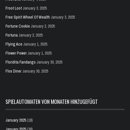
Froot Loot
January 3, 2025
Free Spirit Wheel Of Wealth
January 3, 2025
Fortune Cookie
January 2, 2025
Fortuna
January 2, 2025
Flying Ace
January 1, 2025
Flower Power
January 1, 2025
Floridita Fandango
January 30, 2025
Flos Diner
January 30, 2025
SPIELAUTOMATEN VON MONATEN HINZUGEFÜGT
January 2025
(18)
January 2025
(38)