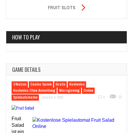

FRUIT SLOTS
HOW TO PLAY
GAME DETAILS
3 Walzen
Casino Spiele
Gratis
Kostenlos
Kostenlos Ohne Anmeldung
Microgaming
Online
0
23
Spielautomaten
January 4, 2025
Fruit
Salad
ist ein