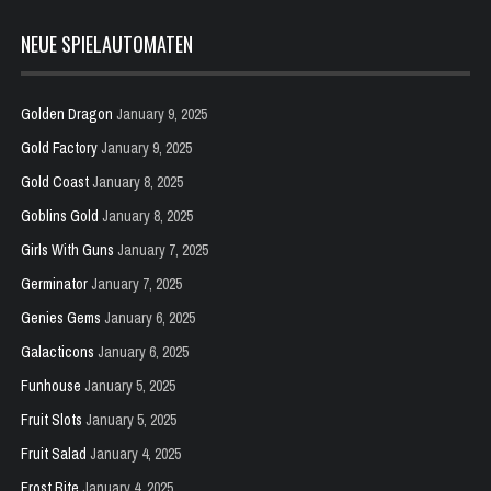
NEUE SPIELAUTOMATEN
Golden Dragon
January 9, 2025
Gold Factory
January 9, 2025
Gold Coast
January 8, 2025
Goblins Gold
January 8, 2025
Girls With Guns
January 7, 2025
Germinator
January 7, 2025
Genies Gems
January 6, 2025
Galacticons
January 6, 2025
Funhouse
January 5, 2025
Fruit Slots
January 5, 2025
Fruit Salad
January 4, 2025
Frost Bite
January 4, 2025