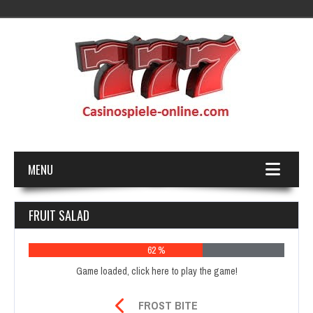
MENU
FRUIT SALAD
68 %
Game loaded, click here to play the game!

FROST BITE