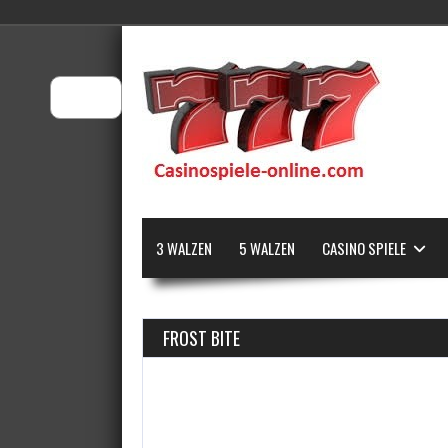
3 WALZEN
5 WALZEN
CASINO SPIELE
FROST BITE