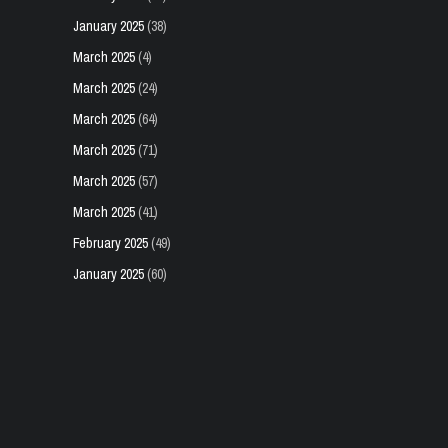
January 2025
(38)
March 2025
(4)
March 2025
(24)
March 2025
(64)
March 2025
(71)
March 2025
(57)
March 2025
(41)
February 2025
(49)
January 2025
(60)