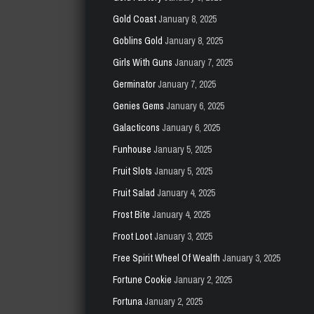
Gold Coast
January 8, 2025
Goblins Gold
January 8, 2025
Girls With Guns
January 7, 2025
Germinator
January 7, 2025
Genies Gems
January 6, 2025
Galacticons
January 6, 2025
Funhouse
January 5, 2025
Fruit Slots
January 5, 2025
Fruit Salad
January 4, 2025
Frost Bite
January 4, 2025
Froot Loot
January 3, 2025
Free Spirit Wheel Of Wealth
January 3, 2025
Fortune Cookie
January 2, 2025
Fortuna
January 2, 2025