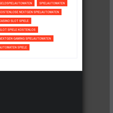
GELDSPIELAUTOMATEN
SPIELAUTOMATEN
KOSTENLOSE NEXTGEN SPIELAUTOMATEN
CASINO SLOT SPIELE
SLOT SPIELE KOSTENLOS
NEXTGEN GAMING SPIELAUTOMATEN
AUTOMATEN SPIELE