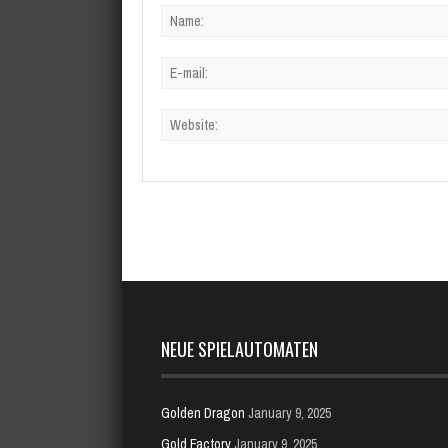
NEUE SPIELAUTOMATEN
Golden Dragon
January 9, 2025
Gold Factory
January 9, 2025