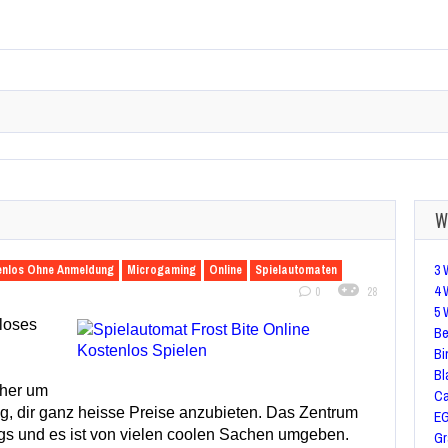
W
3 
enlos Ohne Anmeldung
Microgaming
Online
Spielautomaten
4 
0
28
5 
nloses
Be
Bi
Bl
eher um
Ca
ig, dir ganz heisse Preise anzubieten. Das Zentrum
E
ergs und es ist von vielen coolen Sachen umgeben.
Gr