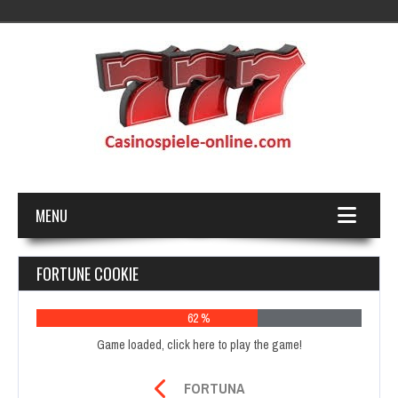
MENU
FORTUNE COOKIE
68 %
Game loaded, click here to play the game!

FORTUNA