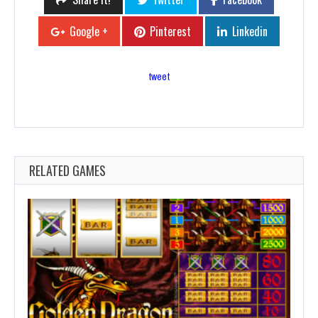
Google +
Pinterest
Linkedin
tweet
RELATED GAMES