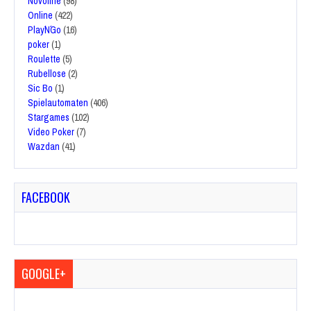
Novoline
(98)
Online
(422)
Play´N´Go
(16)
poker
(1)
Roulette
(5)
Rubellose
(2)
Sic Bo
(1)
Spielautomaten
(406)
Stargames
(102)
Video Poker
(7)
Wazdan
(41)
FACEBOOK
GOOGLE+