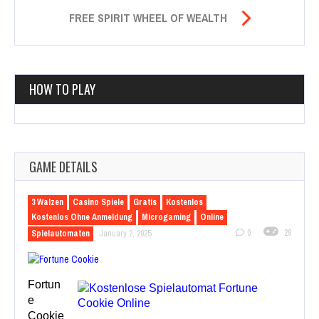

FREE SPIRIT WHEEL OF WEALTH
HOW TO PLAY
GAME DETAILS
3 Walzen
Casino Spiele
Gratis
Kostenlos
Kostenlos Ohne Anmeldung
Microgaming
Online
0
29
Spielautomaten
January 2, 2025
Fortun
e
Cookie