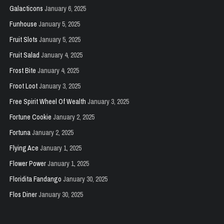
Galacticons
January 6, 2025
Funhouse
January 5, 2025
Fruit Slots
January 5, 2025
Fruit Salad
January 4, 2025
Frost Bite
January 4, 2025
Froot Loot
January 3, 2025
Free Spirit Wheel Of Wealth
January 3, 2025
Fortune Cookie
January 2, 2025
Fortuna
January 2, 2025
Flying Ace
January 1, 2025
Flower Power
January 1, 2025
Floridita Fandango
January 30, 2025
Flos Diner
January 30, 2025