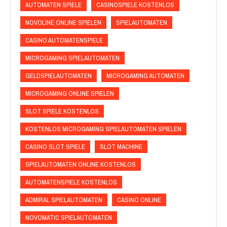
AUTOMATEN SPIELE
CASINOSPIELE KOSTENLOS
NOVOLINE ONLINE SPIELEN
SPIELAUTOMATEN
CASINO AUTOMATENSPIELE
MICROGAMING SPIELAUTOMATEN
GELDSPIELAUTOMATEN
MICROGAMING AUTOMATEN
MICROGAMING ONLINE SPIELEN
SLOT SPIELE KOSTENLOS
KOSTENLOS MICROGAMING SPIELAUTOMATEN SPIELEN
CASINO SLOT SPIELE
SLOT MACHINE
SPIELAUTOMATEN ONLINE KOSTENLOS
AUTOMATENSPIELE KOSTENLOS
ADMIRAL SPIELAUTOMATEN
CASINO ONLINE
NOVOMATIC SPIELAUTOMATEN