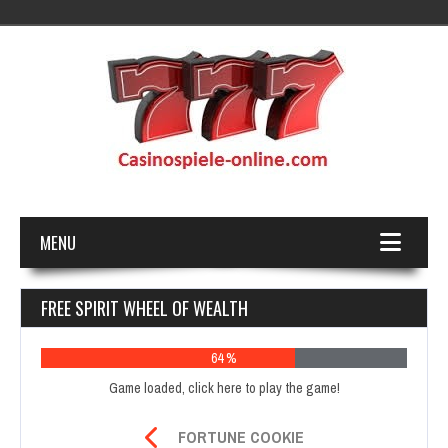
MENU
FREE SPIRIT WHEEL OF WEALTH
70 %
Game loaded, click here to play the game!

FORTUNE COOKIE