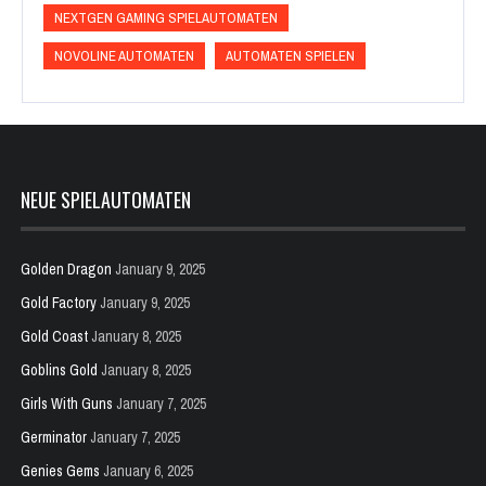
NEXTGEN GAMING SPIELAUTOMATEN
NOVOLINE AUTOMATEN
AUTOMATEN SPIELEN
NEUE SPIELAUTOMATEN
Golden Dragon
January 9, 2025
Gold Factory
January 9, 2025
Gold Coast
January 8, 2025
Goblins Gold
January 8, 2025
Girls With Guns
January 7, 2025
Germinator
January 7, 2025
Genies Gems
January 6, 2025