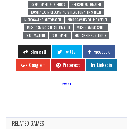
CASINOSPIELE KOSTENLOS
GELDSPIELAUTOMATEN
KOSTENLOS MICROGAMING SPIELAUTOMATEN SPIELEN
MICROGAMING AUTOMATEN
MICROGAMING ONLINE SPIELEN
MICROGAMING SPIELAUTOMATEN
MICROGAMING SPIELE
SLOT MACHINE
SLOT SPIELE
SLOT SPIELE KOSTENLOS
Share it!
Twitter
Facebook
Google +
Pinterest
Linkedin
tweet
RELATED GAMES