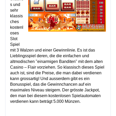
s und
sehr
klassis
ches
kostenl
oses
Slot
Spiel
mit 3 Walzen und einer Gewinnlinie. Es ist das
Lieblingsspiel deren, die die einfachen und
altmodischen "einarmigen Banditen" mit dem alten
Casino – Flair vorziehen. So klassisch dieses Spiel
auch ist, sind die Preise, die man dabei verdienen
kann grossartig! Und ausserdem gibt es ein
Bonusspiel, das die Gewinnchancen auf ein
maximales Niveau steigern. Der grösste Jackpot,
den man bei diesem kostenlosen Spielautomaten
verdienen kann beträgt 5.000 Münzen.