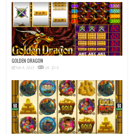
GOLDEN DRAGON
Feb 9, 2025
26
0